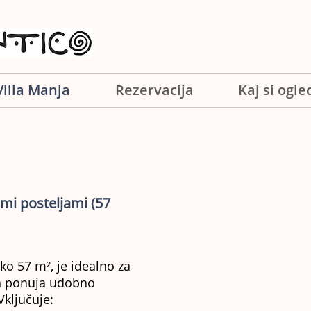
Villa Manja
Rezervacija
Kaj si ogled
mi posteljami (57
ko 57 m², je idealno za
in ponuja udobno
Vključuje: