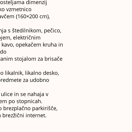
osteljama dimenzij
ko vzmetnico
kavčem (160×200 cm),
a s štedilnikom, pečico,
jem, električnim
 kavo, opekačem kruha in
odo
vanim stojalom za brisače
 likalnik, likalno desko,
e predmete za udobno
lice in se nahaja v
em po stopnicah.
jo brezplačno parkirišče,
 brezžični internet.