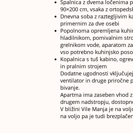
Spalnica z dvema ločenima p
90×200 cm, vsaka z ortopeds
Dnevna soba z raztegljivim 
primernim za dve osebi
Popolnoma opremljena kuhinj
hladilnikom, pomivalnim stro
grelnikom vode, aparatom za
vso potrebno kuhinjsko pos
Kopalnica s tuš kabino, ogre
in pralnim strojem
Dodatne ugodnosti vključujejo
ventilator in druge priročn
bivanje.
Apartma ima zaseben vhod z u
drugem nadstropju, dostopn
V bližini Vile Manja je na vol
na voljo pa je tudi brezplačen